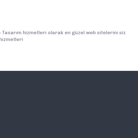
asarım hizmetleri olarak en güzel web sitelerini siz
hizmetleri
İLETİŞİM
E-BÜLTEN ABONELİĞİ (
BİLGİLENDİRMELERDEN İ