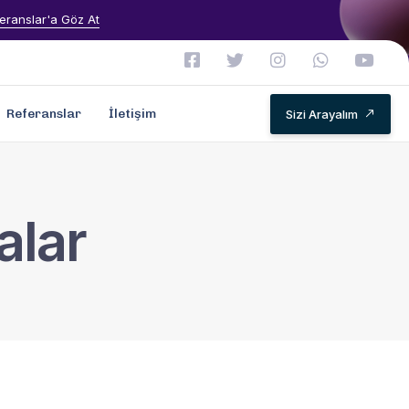
eranslar'a Göz At
Referanslar
İletişim
Sizi Arayalım
alar