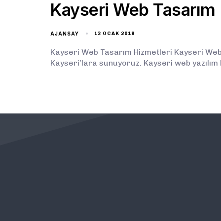
Kayseri Web Tasarım
AJANSAY
13 OCAK 2018
Kayseri Web Tasarım Hizmetleri Kayseri Web T
Kayseri’lara sunuyoruz. Kayseri web yazılım 
KURUMSAL
ÖNEMLİ BAĞLANTILAR