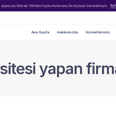
Ref
Ajans Ay Olarak 700'den Fazla Referans İle Hizmet Vermekteyiz
Ana Sayfa
Hakkımızda
Hizmetlerimiz
sitesi yapan firm