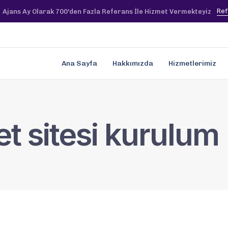
Ref
Ajans Ay Olarak 700'den Fazla Referans İle Hizmet Vermekteyiz
Ana Sayfa
Hakkımızda
Hizmetlerimiz
et sitesi kurulum