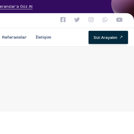
eranslar'a Göz At
Referanslar
İletişim
Sizi Arayalım