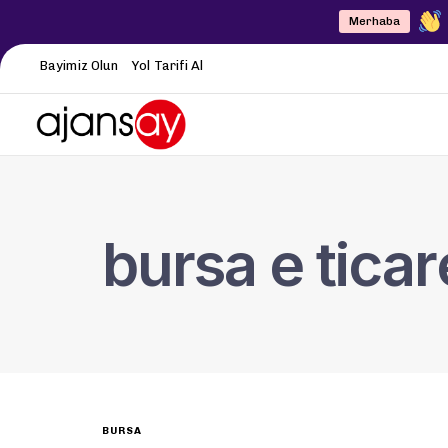
Merhaba
Bayimiz Olun
Yol Tarifi Al
bursa e ticar
BURSA