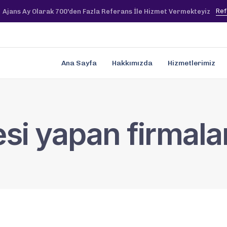
Ref
Ajans Ay Olarak 700'den Fazla Referans İle Hizmet Vermekteyiz
Ana Sayfa
Hakkımızda
Hizmetlerimiz
esi yapan firmala