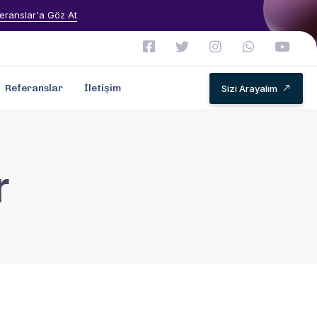
eranslar'a Göz At
Referanslar
İletişim
Sizi Arayalım
r