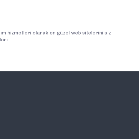
 hizmetleri olarak en güzel web sitelerini siz
leri
İLETİŞİM
E-BÜLTEN ABONELİĞİ (
BİLGİLENDİRMELERDEN İ