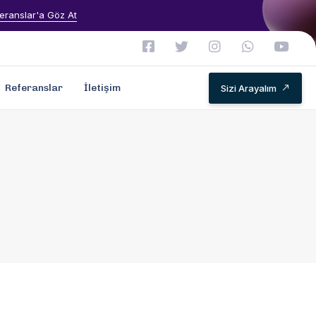
eranslar'a Göz At
Referanslar
İletişim
Sizi Arayalım