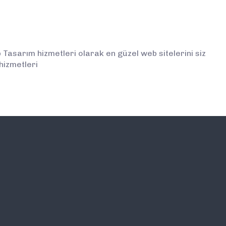
sarım hizmetleri olarak en güzel web sitelerini siz
hizmetleri
İLETİŞİM
E-BÜLTEN ABONELİĞİ (
BİLGİLENDİRMELERDEN İ