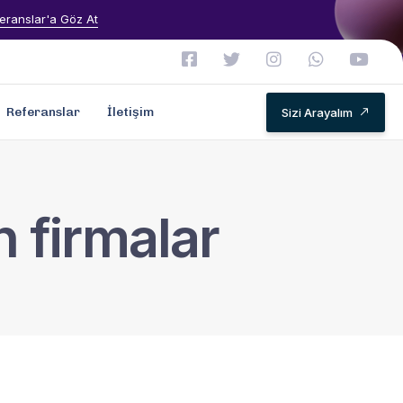
eranslar'a Göz At
Referanslar
İletişim
Sizi Arayalım
 firmalar