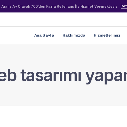
Ref
Ajans Ay Olarak 700'den Fazla Referans İle Hizmet Vermekteyiz
Ana Sayfa
Hakkımızda
Hizmetlerimiz
b tasarımı yapan