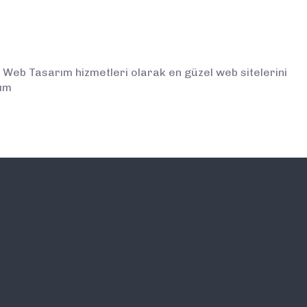
 Web Tasarım hizmetleri olarak en güzel web sitelerini
lım
İLETİŞİM
E-BÜLTEN ABONELİĞİ (
BİLGİLENDİRMELERDEN İ