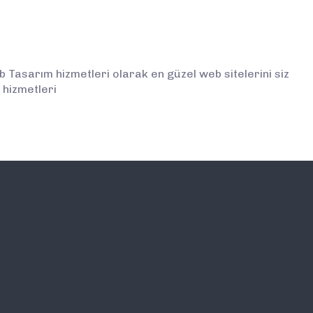
asarım hizmetleri olarak en güzel web sitelerini siz
hizmetleri
İLETİŞİM
E-BÜLTEN ABONELİĞİ (
BİLGİLENDİRMELERDEN İ