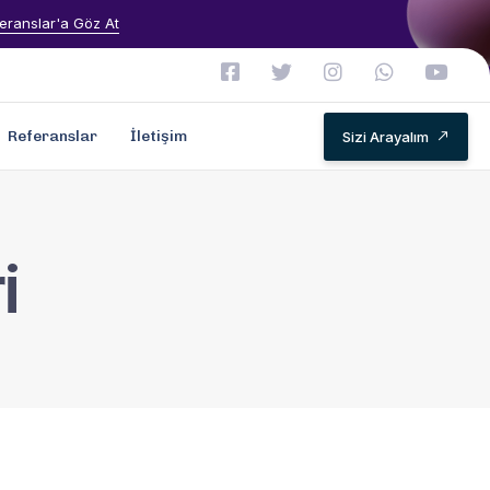
eranslar'a Göz At
Referanslar
İletişim
Sizi Arayalım
i