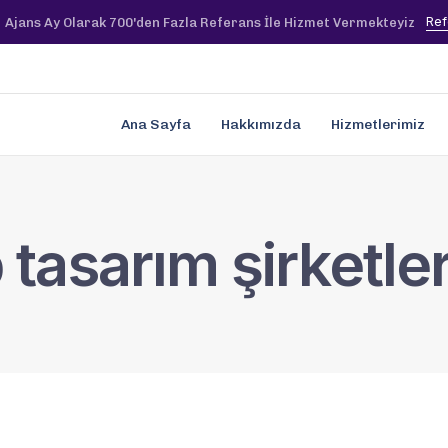
Ref
Ajans Ay Olarak 700'den Fazla Referans İle Hizmet Vermekteyiz
Ana Sayfa
Hakkımızda
Hizmetlerimiz
asarım şirketler