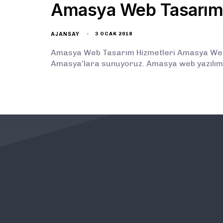
Amasya Web Tasarım
AJANSAY
3 OCAK 2018
Amasya Web Tasarım Hizmetleri Amasya Web T
Amasya’lara sunuyoruz. Amasya web yazılım 
KURUMSAL
ÖNEMLİ BAĞLANTILAR