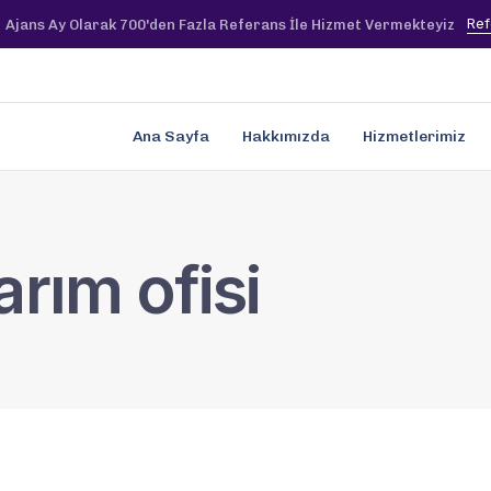
Ref
Ajans Ay Olarak 700'den Fazla Referans İle Hizmet Vermekteyiz
Ana Sayfa
Hakkımızda
Hizmetlerimiz
rım ofisi