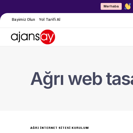
Merhaba
Bayimiz Olun
Yol Tarifi Al
Ağrı web tasa
AĞRI İNTERNET SITESI KURULUM