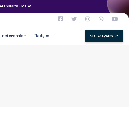
eranslar'a Göz At
Referanslar
İletişim
Sizi Arayalım