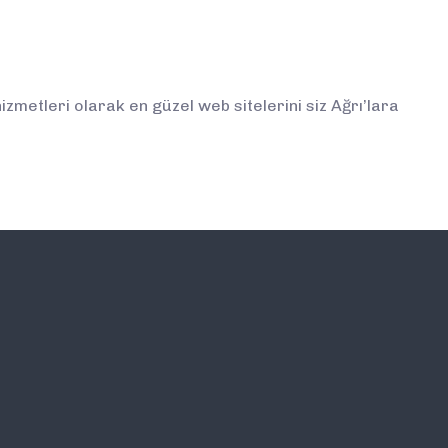
metleri olarak en güzel web sitelerini siz Ağrı’lara
İLETİŞİM
E-BÜLTEN ABONELİĞİ (
BİLGİLENDİRMELERDEN İ