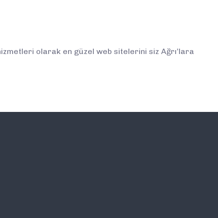
metleri olarak en güzel web sitelerini siz Ağrı’lara
İLETİŞİM
E-BÜLTEN ABONELİĞİ (
BİLGİLENDİRMELERDEN İ