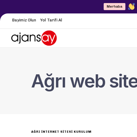
Merhaba
Bayimiz Olun
Yol Tarifi Al
Ağrı web site
AĞRI İNTERNET SITESI KURULUM