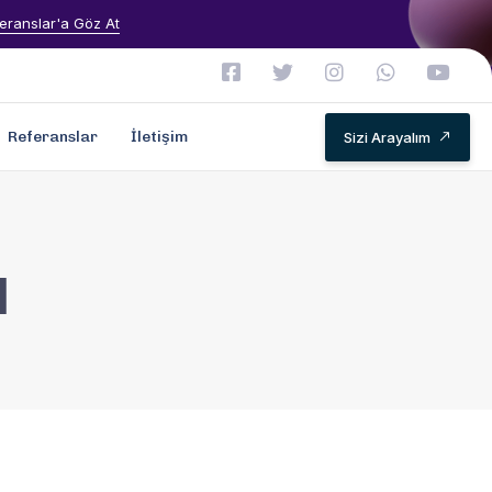
eranslar'a Göz At
Referanslar
İletişim
Sizi Arayalım
ı