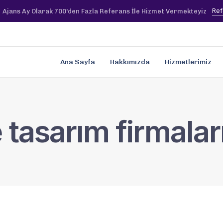
Ref
Ajans Ay Olarak 700'den Fazla Referans İle Hizmet Vermekteyiz
Ana Sayfa
Hakkımızda
Hizmetlerimiz
 tasarım firmalar