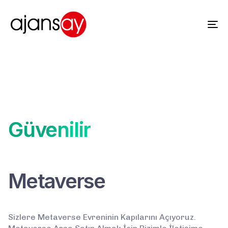
Tog
nav
Güvenilir
Metaverse
Sizlere Metaverse Evreninin Kapılarını Açıyoruz.