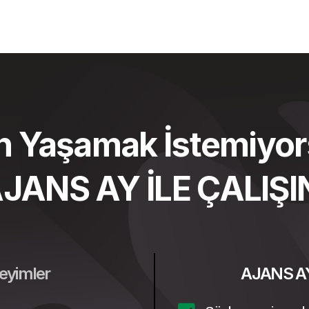
n Yaşamak İstemiyor
JANS AY İLE ÇALIŞI
eyimler
AJANS AY