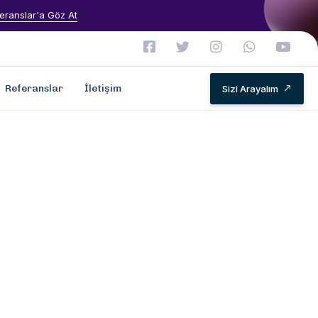
eranslar'a Göz At
Referanslar
İletişim
Sizi Arayalım
Özel
ri