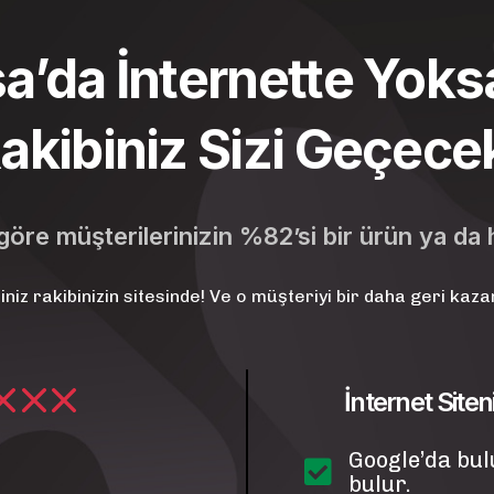
a’da İnternette Yoks
akibiniz Sizi Geçece
öre müşterilerinizin %82’si bir ürün ya da 
niz rakibinizin sitesinde! Ve o müşteriyi bir daha geri ka
İnternet Site
Google’da bul
bulur.