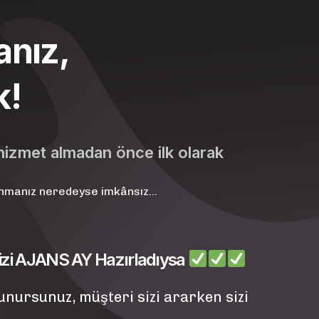
anız,
k!
hizmet almadan önce ilk olarak
zanmanız neredeyse imkânsız...
nizi AJANS AY Hazırladıysa
unursunuz, müşteri sizi ararken sizi