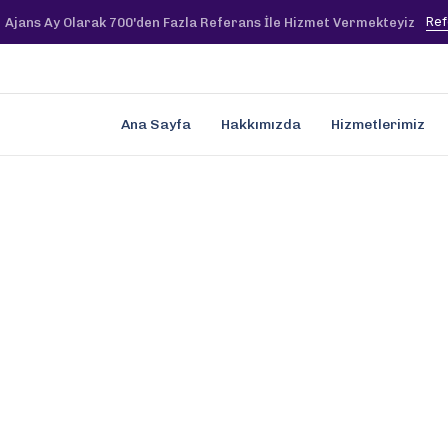
Ref
Ajans Ay Olarak 700'den Fazla Referans İle Hizmet Vermekteyiz
Ana Sayfa
Hakkımızda
Hizmetlerimiz
tal Lideri Olun – Ajans Ay ile Zirvede Kalın!
i İşletmelere 
sarım Hizmetle