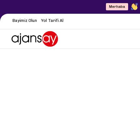
Merhaba
Bayimiz Olun
Yol Tarifi Al
Bursa’nın Diji
Bursa’dak
Web Ta