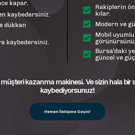
nce kapar.
Rakiplerin ön
kılar.
en kaybedersiniz.
Modern ve güve
ce dükkan
Mobil uyumlu
görünürsünü
a kaybedersiniz.
Bursa’daki ye
güncel ve güçl
l, müşteri kazanma makinesi. Ve sizin hala bir
kaybediyorsunuz!
Hemen İletişime Geçin!